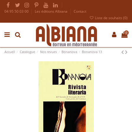
04 95 50 03 00
Les éditions Albiana
Contact
Liste de souhaits (
0
)
0
Accueil
Catalogue
Nos revues
Bonanova
Bonanova 13