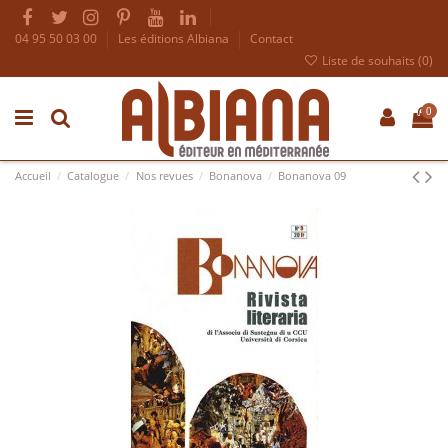
04 95 50 03 00
Les éditions Albiana
Contact
Liste de souhaits (
0
)
0
Accueil
Catalogue
Nos revues
Bonanova
Bonanova 09