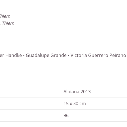
Thiers
. Thiers
eter Handke • Guadalupe Grande • Victoria Guerrero Peirano
Albiana 2013
15 x 30 cm
96