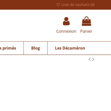
Liste de souhaits (
0
)
Connexion
Panier
s primés
Blog
Les Décaméron