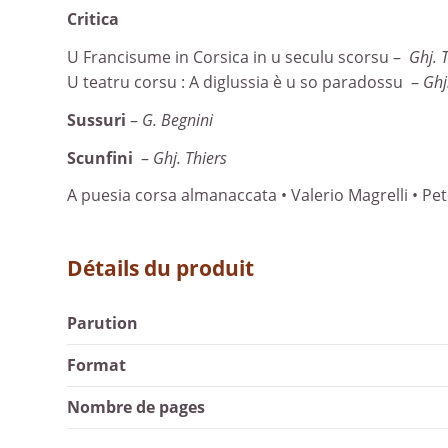
Critica
U Francisume in Corsica in u seculu scorsu –
Ghj. 
U teatru corsu : A diglussia è u so paradossu –
Ghj
Sussuri
–
G. Begnini
Scunfini
–
Ghj. Thiers
A puesia corsa almanaccata • Valerio Magrelli • P
Détails du produit
Parution
Format
Nombre de pages