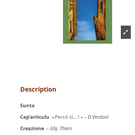
Description
Sunta
Cap’articulu
« Percò sì… ! » –
D.Verdoni
Creazione
–
Ghj. Thiers