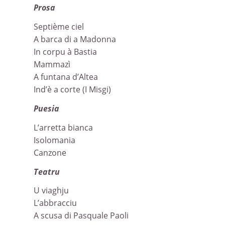
Prosa
Septième ciel
A barca di a Madonna
In corpu à Bastia
Mammazì
A funtana d’Altea
Ind’è a corte (I Misgi)
Puesia
L’arretta bianca
Isolomania
Canzone
Teatru
U viaghju
L’abbracciu
A scusa di Pasquale Paoli