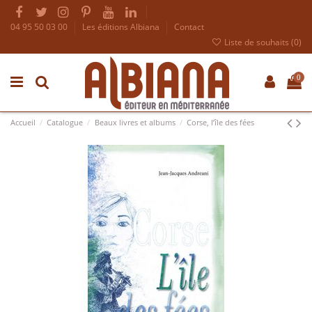
04 95 50 03 00
Les éditions Albiana
Contact
Liste de souhaits (
0
)
0
Accueil
Catalogue
Beaux livres et albums
Corse, l’île des fées