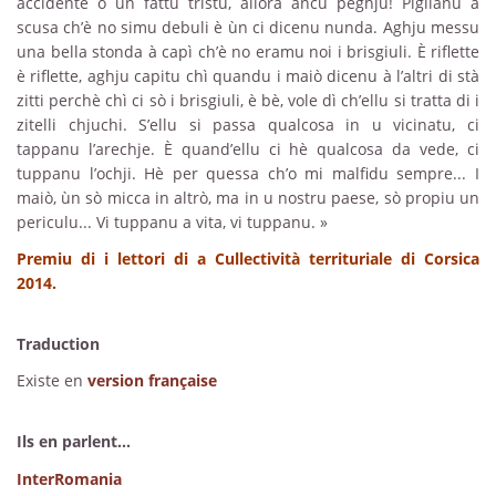
accidente o un fattu tristu, allora ancu peghju! Piglianu a
scusa ch’è no simu debuli è ùn ci dicenu nunda. Aghju messu
una bella stonda à capì ch’è no eramu noi i brisgiuli. È riflette
è riflette, aghju capitu chì quandu i maiò dicenu à l’altri di stà
zitti perchè chì ci sò i brisgiuli, è bè, vole dì ch’ellu si tratta di i
zitelli chjuchi. S’ellu si passa qualcosa in u vicinatu, ci
tappanu l’arechje. È quand’ellu ci hè qualcosa da vede, ci
tuppanu l’ochji. Hè per quessa ch’o mi malfidu sempre... I
maiò, ùn sò micca in altrò, ma in u nostru paese, sò propiu un
periculu... Vi tuppanu a vita, vi tuppanu. »
Premiu di i lettori di a Cullectività territuriale di Corsica
2014.
Traduction
Existe en
version française
Ils en parlent...
InterRomania