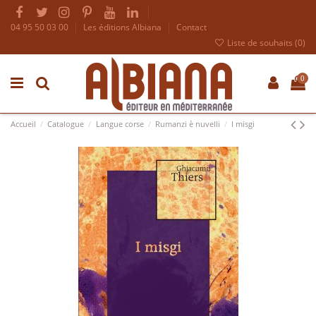
04 95 50 03 00
Les éditions Albiana
Contact
Liste de souhaits (
0
)
0
Accueil
Catalogue
Langue corse
Rumanzi è nuvelli
I misgi