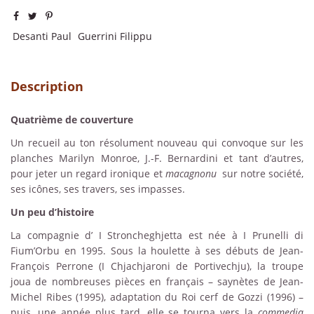
Desanti Paul
Guerrini Filippu
Description
Quatrième de couverture
Un recueil au ton résolument nouveau qui convoque sur les
planches Marilyn Monroe, J.-F. Bernardini et tant d’autres,
pour jeter un regard ironique et
macagnonu
sur notre société,
ses icônes, ses travers, ses impasses.
Un peu d’histoire
La compagnie d’ I Stroncheghjetta est née à I Prunelli di
Fium’Orbu en 1995. Sous la houlette à ses débuts de Jean-
François Perrone (I Chjachjaroni de Portivechju), la troupe
joua de nombreuses pièces en français – saynètes de Jean-
Michel Ribes (1995), adaptation du Roi cerf de Gozzi (1996) –
puis, une année plus tard, elle se tourna vers la
commedia