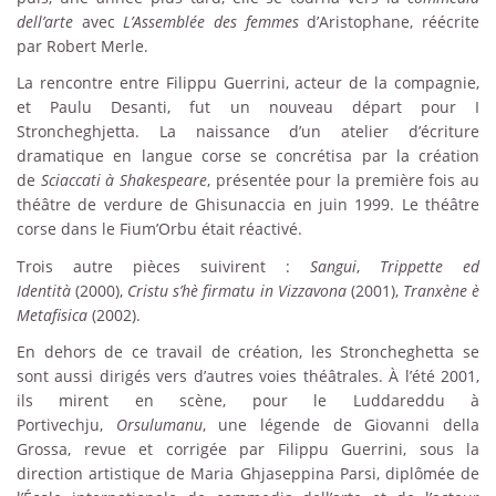
dell’arte
avec
L’Assemblée des femmes
d’Aristophane, réécrite
par Robert Merle.
La rencontre entre Filippu Guerrini, acteur de la compagnie,
et Paulu Desanti, fut un nouveau départ pour I
Stroncheghjetta. La naissance d’un atelier d’écriture
dramatique en langue corse se concrétisa par la création
de
Sciaccati à Shakespeare
, présentée pour la première fois au
théâtre de verdure de Ghisunaccia en juin 1999. Le théâtre
corse dans le Fium’Orbu était réactivé.
Trois autre pièces suivirent :
Sangui
,
Trippette ed
Identità
(2000),
Cristu s’hè firmatu in Vizzavona
(2001),
Tranxène è
Metafisica
(2002).
En dehors de ce travail de création, les Stroncheghetta se
sont aussi dirigés vers d’autres voies théâtrales. À l’été 2001,
ils mirent en scène, pour le Luddareddu à
Portivechju,
Orsulumanu
, une légende de Giovanni della
Grossa, revue et corrigée par Filippu Guerrini, sous la
direction artistique de Maria Ghjaseppina Parsi, diplômée de