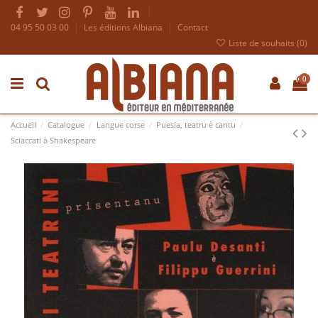
04 95 50 03 00
Les éditions Albiana
Contact
Liste de souhaits (
0
)
0
Accueil
Catalogue
Langue corse
Puesia, teatru è cantu
Sciaccati à Shakespeare