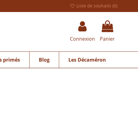
Liste de souhaits (
0
)
Connexion
Panier
s primés
Blog
Les Décaméron