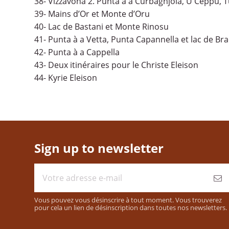
38- Vizzavona 2. Punta à a Curbaghjola, U Ceppu, T
39- Mains d’Or et Monte d’Oru
40- Lac de Bastani et Monte Rinosu
41- Punta à a Vetta, Punta Capannella et lac de Br
42- Punta à a Cappella
43- Deux itinéraires pour le Christe Eleison
44- Kyrie Eleison
Sign up to newsletter
Vous pouvez vous désinscrire à tout moment. Vous trouverez
pour cela un lien de désinscription dans toutes nos newsletters.