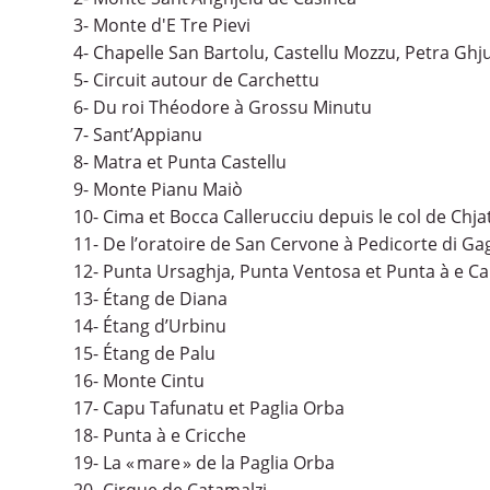
3- Monte d'E Tre Pievi
4- Chapelle San Bartolu, Castellu Mozzu, Petra Ghj
5- Circuit autour de Carchettu
6- Du roi Théodore à Grossu Minutu
7- Sant’Appianu
8- Matra et Punta Castellu
9- Monte Pianu Maiò
10- Cima et Bocca Callerucciu depuis le col de Chja
11- De l’oratoire de San Cervone à Pedicorte di Ga
12- Punta Ursaghja, Punta Ventosa et Punta à e C
13- Étang de Diana
14- Étang d’Urbinu
15- Étang de Palu
16- Monte Cintu
17- Capu Tafunatu et Paglia Orba
18- Punta à e Cricche
19- La « mare » de la Paglia Orba
20- Cirque de Catamalzi