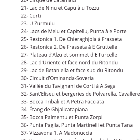
21- Lac de Ninu et Capu à u Tozzu
22- Corti
23- U Zurmulu
24- Lacs de Melu et Capitellu, Punta à e Porte
25- Restonica 1. De Chieraghjola à Frasseta
26- Restonica 2. De Frasseta à E Gruttelle
27- Plateau d’Alzu et sommet d'E Furcelle
28- Lac d'Uriente et face nord du Ritondu
29- Lac de Betaniella et face sud du Ritondu
30- Circuit d’Ominanda-Soveria
31- Vallée du Tavignani de Corti à A Sega
32- Sant’Eliseu et bergeries de Polvarella, Cavaller
33- Bocca Tribali et A Petra Facciata
34- Étang de Ghjalicatapiana
35- Bocca Palmentu et Punta Zorpi
36- Punta Paglia, Punta Martinelli et Punta Tana
37- Vizzavona 1. A Madonuccia