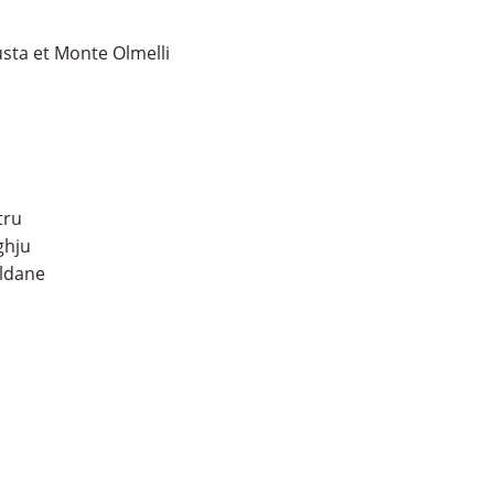
usta et Monte Olmelli
tru
ghju
aldane