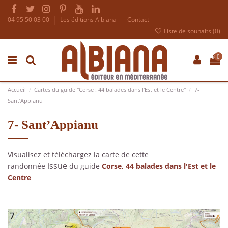
04 95 50 03 00
Les éditions Albiana
Contact
Liste de souhaits (
0
)
0
Accueil
Cartes du guide "Corse : 44 balades dans l'Est et le Centre"
7-
Sant’Appianu
7- Sant’Appianu
Visualisez et téléchargez la carte de cette
issue
randonnée
du guide
Corse, 44 balades dans l'Est et le
Centre