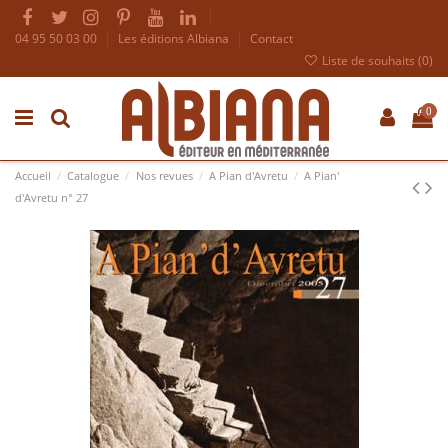
04 95 50 03 00
Les éditions Albiana
Contact
Liste de souhaits (
0
)
0
Accueil
Catalogue
Nos revues
A Pian d'Avretu
A Pian'
d'Avretu n° 27