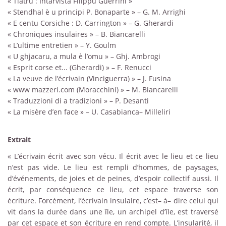
« Tiatru : Intarvista Filippu Guerrini »
« Stendhal è u principi P. Bonaparte » – G. M. Arrighi
« E centu Corsiche : D. Carrington » – G. Gherardi
« Chroniques insulaires » – B. Biancarelli
« L’ultime entretien » – Y. Goulm
« U ghjacaru, a mula è l’omu » – Ghj. Ambrogi
« Esprit corse et... (Gherardi) » – F. Renucci
« La veuve de l’écrivain (Vinciguerra) » – J. Fusina
« www mazzeri.com (Moracchini) » – M. Biancarelli
« Traduzzioni di a tradizioni » – P. Desanti
« La misère d’en face » – U. Casabianca– Milleliri
Extrait
« L’écrivain écrit avec son vécu. Il écrit avec le lieu et ce lieu
n’est pas vide. Le lieu est rempli d’hommes, de paysages,
d’événements, de joies et de peines, d’espoir collectif aussi. Il
écrit, par conséquence ce lieu, cet espace traverse son
écriture. Forcément, l’écrivain insulaire, c’est– à– dire celui qui
vit dans la durée dans une île, un archipel d’île, est traversé
par cet espace et son écriture en rend compte. L’insularité, il