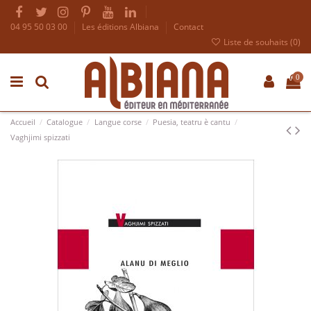
04 95 50 03 00
Les éditions Albiana
Contact
Liste de souhaits (
0
)
0
Accueil
Catalogue
Langue corse
Puesia, teatru è cantu
Vaghjimi spizzati