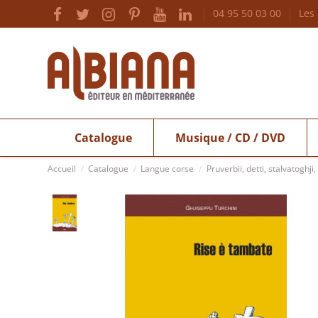
04 95 50 03 00
Les
Catalogue
Musique / CD / DVD
Accueil
Catalogue
Langue corse
Pruverbii, detti, stalvatoghji,