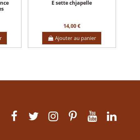
ance
E sette chjapelle
es
14,00 €
r
Ajouter au panier