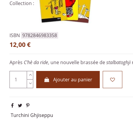
Collection :
ISBN
9782846983358
12,00 €
Après
C’hè da ride
, une nouvelle brassée de
stalbatoghji
r
Ajouter au panier
Turchini Ghjiseppu