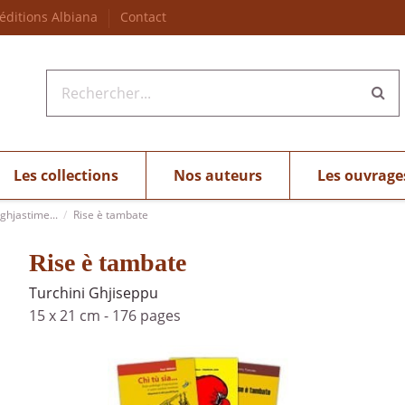
 éditions Albiana
Contact
Les collections
Nos auteurs
Les ouvrage
 ghjastime...
Rise è tambate
Rise è tambate
Turchini Ghjiseppu
15 x 21 cm
-
176 pages