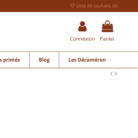
Liste de souhaits (
0
)
Connexion
Panier
s primés
Blog
Les Décaméron