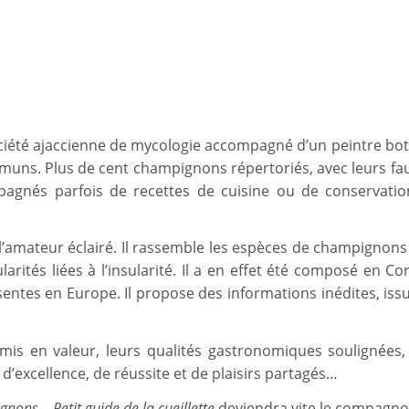
ociété ajaccienne de mycologie accompagné d’un peintre bo
muns. Plus de cent champignons répertoriés, avec leurs fau
agnés parfois de recettes de cuisine ou de conservatio
l’amateur éclairé. Il rassemble les espèces de champignon
ularités liées à l’insularité. Il a en effet été composé en Co
sentes en Europe. Il propose des informations inédites, issu
is en valeur, leurs qualités gastronomiques soulignées,
d’excellence, de réussite et de plaisirs partagés…
nons – Petit guide de la cueillette
deviendra vite le compagnon