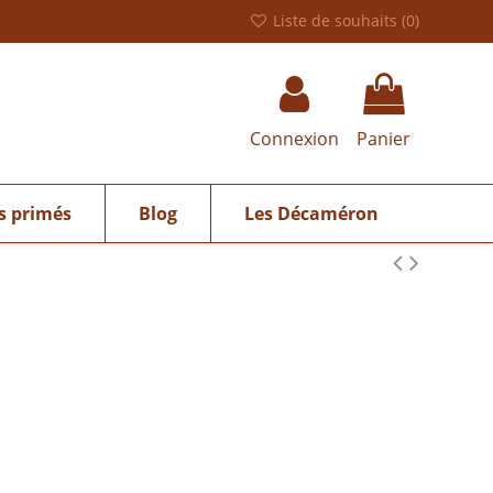
Liste de souhaits (
0
)
Connexion
Panier
s primés
Blog
Les Décaméron