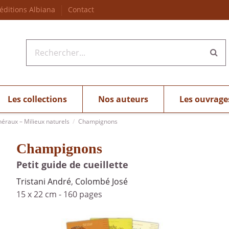
 éditions Albiana
Contact
Les collections
Nos auteurs
Les ouvrage
néraux – Milieux naturels
Champignons
Champignons
Petit guide de cueillette
Tristani André
,
Colombé José
15 x 22 cm
-
160 pages