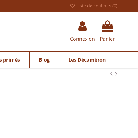
Liste de souhaits (
0
)
Connexion
Panier
s primés
Blog
Les Décaméron