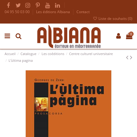
04 95 50 03 00
Les éditions Albiana
Contact
Liste de souhaits (
0
)
0
Accueil
Catalogue
Les coéditions
Centre culturel universitaire
L’ùltima pagina