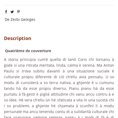
De Zerbi Georges
Description
Quatrième de couverture
A storia principia cum’è quella di tanti Corsi chì tornanu à
gode si una ritirata meritata, linda, calma è serena. Ma Anton
Paulu si trova subitu davanti à una situazione suciale è
culturale propiu diferente di ciò ch’ellu avia pensatu. U so
modu di cunsiderà a so terra nativa, a ghjente è u cumunu
tandu hà da esse propiu diversu. Pianu pianu hà da esse
purtatu à fà gesti è piglià attitudine chì vanu ancu contru à e
so idee. Hè vera ch’ellu ùn hè sfaticata a vita in una sucetà chì
i so prublemi, a ghjente hè chjamata à scunfinì li à modu
persunale ma ancu tenendu contu di a sulidarità culturale chì
face pressione, sempre sempre, nantu à i modi di fà è di