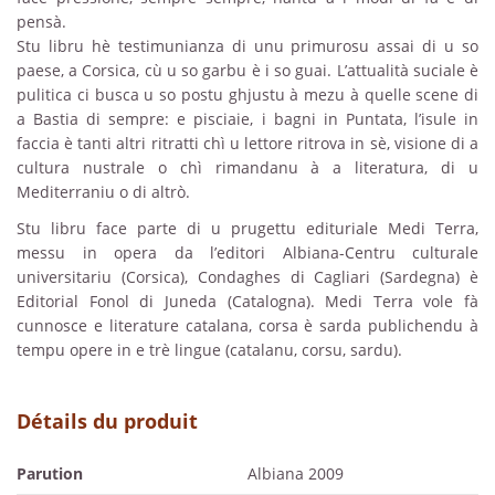
pensà.
Stu libru hè testimunianza di unu primurosu assai di u so
paese, a Corsica, cù u so garbu è i so guai. L’attualità suciale è
pulitica ci busca u so postu ghjustu à mezu à quelle scene di
a Bastia di sempre: e pisciaie, i bagni in Puntata, l’isule in
faccia è tanti altri ritratti chì u lettore ritrova in sè, visione di a
cultura nustrale o chì rimandanu à a literatura, di u
Mediterraniu o di altrò.
Stu libru face parte di u prugettu edituriale Medi Terra,
messu in opera da l’editori Albiana-Centru culturale
universitariu (Corsica), Condaghes di Cagliari (Sardegna) è
Editorial Fonol di Juneda (Catalogna). Medi Terra vole fà
cunnosce e literature catalana, corsa è sarda publichendu à
tempu opere in e trè lingue (catalanu, corsu, sardu).
Détails du produit
Parution
Albiana 2009