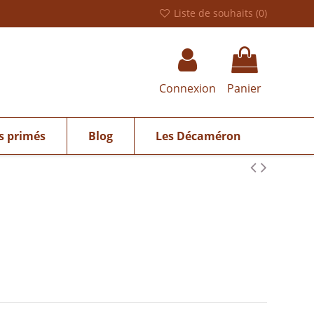
Liste de souhaits (
0
)
Connexion
Panier
s primés
Blog
Les Décaméron