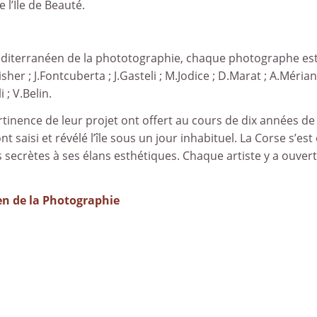
l’Île de Beauté.
diterranéen de la phototographie, chaque photographe est un
isher ; J.Fontcuberta ; J.Gasteli ; M.Jodice ; D.Marat ; A.Méri
 ; V.Belin.
ertinence de leur projet ont offert au cours de dix années d
ont saisi et révélé l’île sous un jour inhabituel. La Corse s
 secrètes à ses élans esthétiques. Chaque artiste y a ouvert
en de la Photographie