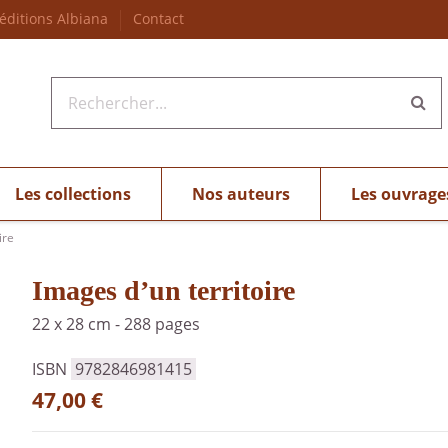
 éditions Albiana
Contact
Les collections
Nos auteurs
Les ouvrage
ire
Images d’un territoire
22 x 28 cm
-
288 pages
ISBN
9782846981415
47,00 €