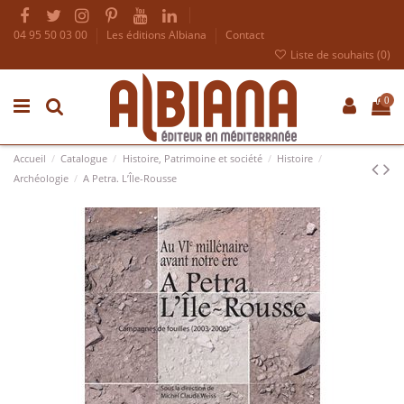
04 95 50 03 00
Les éditions Albiana
Contact
Liste de souhaits (
0
)
0
Accueil
Catalogue
Histoire, Patrimoine et société
Histoire
Archéologie
A Petra. L’Île-Rousse