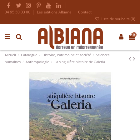
04 95 50 03 00
Les éditions Albiana
Contact
Liste de souhaits (
0
)
0
Accueil
Catalogue
Histoire, Patrimoine et société
Sciences
humaines
Anthropologie
La singulière histoire de Galeria