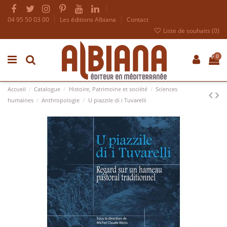
04 95 50 03 00
Les éditions Albiana
Contact
Liste de souhaits (
0
)
0
Accueil
Catalogue
Histoire, Patrimoine et société
Sciences
humaines
Anthropologie
U piazzile di i Tuvarelli