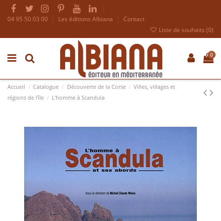
04 95 50 03 00
Les éditions Albiana
Contact
Liste de souhaits (
0
)
0
Accueil
Catalogue
Découverte de la Corse
Villes, villages et
régions de l'île
L’homme à Scandula