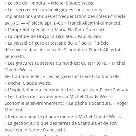
« Le site de l’Imbutu. » Michel Claude Weiss.
« Les découvertes archéologiques sous-marines :
e
implantations antiques et fréquentation des côtes (
v
siècle
e
av. J.-C. —
vi
siècle apr. J.-C.) » Franck Allegrini-Simonetti.
« L’empreinte génoise. » Maria Pia Rota-Guerrieri.
« La capture de Dragut à Girolata. » Paul Silvani
e
e
« La vaisselle ligure et toscane du
xiii
au
xviii
siècle
découverte dans les eaux de Scandula. » Franck Allegrini-
Simonetti.
« Les gravures rupestres du nord-est du territoire. » Michel
Claude Weiss.
Vie traditionnelle : « Les bergeries et la vie traditionnelle.
» Michel Claude Weiss.
« L’exploitation du charbon de bois. » par Jean-Pierre Fontana.
« Les huttes de charbonniers. » Michel Claude Weiss.
Économie et environnement : « La pêche à Scandula. » Roger
Miniconi.
« Requiem pour le phoque moine. » Michel Claude Weiss.
« La gestion juridique des terres de Scandula et de son
pourtour. » Karine Franceschi.