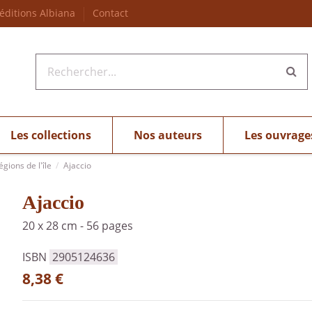
 éditions Albiana
Contact
Les collections
Nos auteurs
Les ouvrage
régions de l'île
Ajaccio
Ajaccio
20 x 28 cm
-
56 pages
ISBN
2905124636
8,38 €