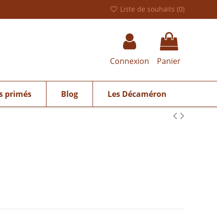
Liste de souhaits (
0
)
Connexion
Panier
s primés
Blog
Les Décaméron