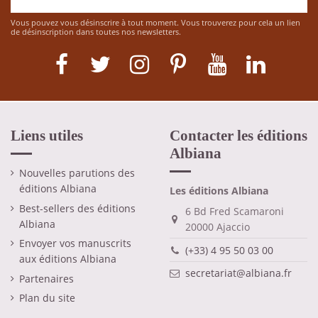
Vous pouvez vous désinscrire à tout moment. Vous trouverez pour cela un lien
de désinscription dans toutes nos newsletters.
Liens utiles
Contacter les éditions
Albiana
Nouvelles parutions des
éditions Albiana
Les éditions Albiana
Best-sellers des éditions
6 Bd Fred Scamaroni
Albiana
20000 Ajaccio
Envoyer vos manuscrits
(+33) 4 95 50 03 00
aux éditions Albiana
secretariat@albiana.fr
Partenaires
Plan du site