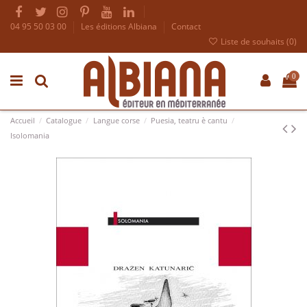
04 95 50 03 00
Les éditions Albiana
Contact
Liste de souhaits (
0
)
0
Accueil
Catalogue
Langue corse
Puesia, teatru è cantu
Isolomania