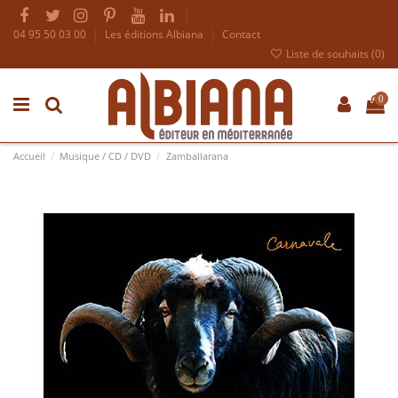
04 95 50 03 00
Les éditions Albiana
Contact
Liste de souhaits (
0
)
0
Accueil
Musique / CD / DVD
Zamballarana