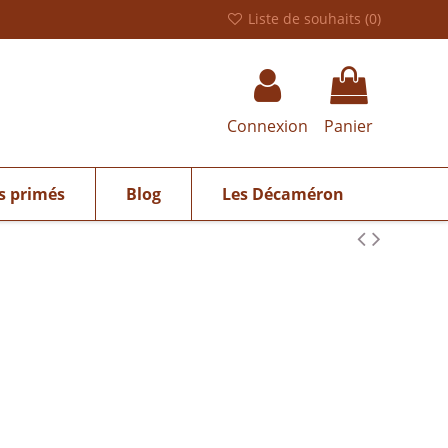
Liste de souhaits (
0
)
Connexion
Panier
s primés
Blog
Les Décaméron