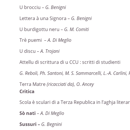
U brocciu –
G. Benigni
Lettera à una Signora
– G. Benigni
U burdigottu neru –
G. M. Comiti
Trè puemi
– A. Di Meglio
U discu
– A. Trojani
Attellu di scrittura di u CCU : scritti di studienti
G. Reboli, Ph. Santoni, M. S. Sammarcelli, L.-A. Carlini, F
Terra Matre
(ricacciati da), O. Ancey
Critica
Scola è sculari di a Terza Republica in l’aghja litera
Sò nati
–
A. Di Meglio
Sussuri –
G. Begnini