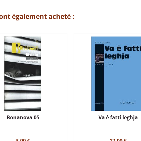
 ont également acheté :
Bonanova 05
Va è fatti leghja
3,00 €
17,00 €