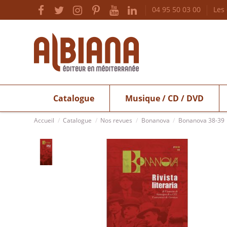
04 95 50 03 00
Les
Catalogue
Musique / CD / DVD
Accueil
Catalogue
Nos revues
Bonanova
Bonanova 38-39