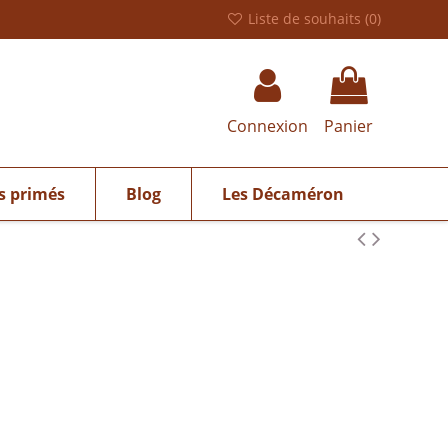
Liste de souhaits (
0
)
Connexion
Panier
s primés
Blog
Les Décaméron