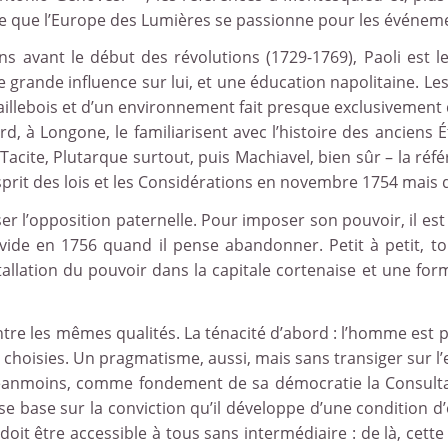
me que l’Europe des Lumières se passionne pour les événem
ans avant le début des révolutions (1729-1769), Paoli est
e grande influence sur lui, et une éducation napolitaine. Le
aillebois et d’un environnement fait presque exclusivement 
rd, à Longone, le familiarisent avec l’histoire des anciens 
e, Tacite, Plutarque surtout, puis Machiavel, bien sûr – la 
prit des lois et les Considérations en novembre 1754 mais qu
sser l’opposition paternelle. Pour imposer son pouvoir, il est
 vide en 1756 quand il pense abandonner. Petit à petit, to
stallation du pouvoir dans la capitale cortenaise et une f
re les mêmes qualités. La ténacité d’abord : l’homme est pa
oisies. Un pragmatisme, aussi, mais sans transiger sur l’es
éanmoins, comme fondement de sa démocratie la Consulta g
x se base sur la conviction qu’il développe d’une condition d’é
, doit être accessible à tous sans intermédiaire : de là, cett