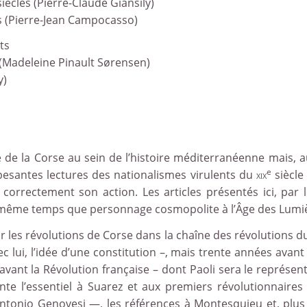
iècles (Pierre-Claude Giansily)
ts (Pierre-Jean Campocasso)
 peints
 (Madeleine Pinault Sørensen)
y)
ire de la Corse au sein de l’histoire méditerranéenne mais,
e
 pesantes lectures des nationalismes virulents du
xix
siècle
correctement son action. Les articles présentés ici, par 
n même temps que personnage cosmopolite à l’Âge des Lumi
 par les révolutions de Corse dans la chaîne des révolutions 
lui, l’idée d’une constitution –, mais trente années avant
 avant la Révolution française – dont Paoli sera le représ
te l’essentiel à Suarez et aux premiers révolutionnaire
ntonio Genovesi —, les références à Montesquieu et, plus 