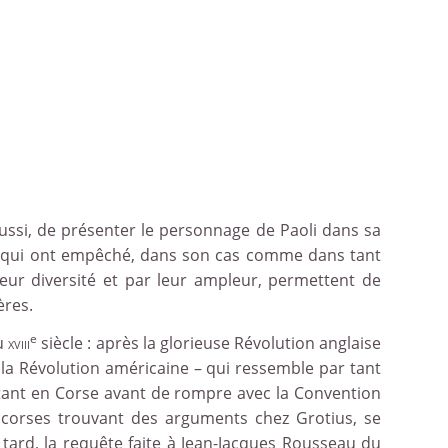
 aussi, de présenter le personnage de Paoli dans sa
 qui ont empêché, dans son cas comme dans tant
leur diversité et par leur ampleur, permettent de
ères.
e
du
xviii
siècle : après la glorieuse Révolution anglaise
 la Révolution américaine – qui ressemble par tant
entant en Corse avant de rompre avec la Convention
s corses trouvant des arguments chez Grotius, se
tard, la requête faite à Jean-Jacques Rousseau du