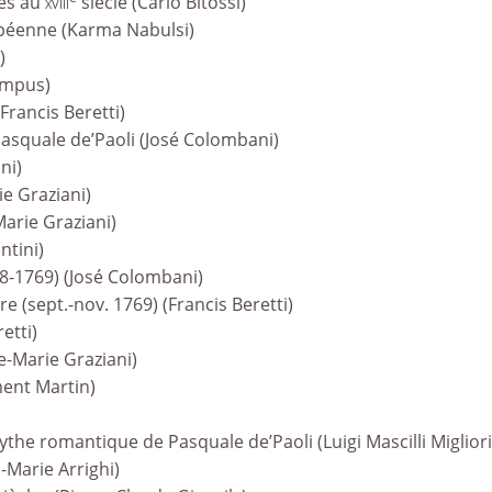
nes au
xviii
siècle (Carlo Bitossi)
ropéenne (Karma Nabulsi)
)
rampus)
Francis Beretti)
Pasquale de’Paoli (José Colombani)
ni)
ie Graziani)
Marie Graziani)
ntini)
1768-1769) (José Colombani)
 (sept.-nov. 1769) (Francis Beretti)
etti)
e-Marie Graziani)
ment Martin)
the romantique de Pasquale de’Paoli (Luigi Mascilli Migliori
-Marie Arrighi)