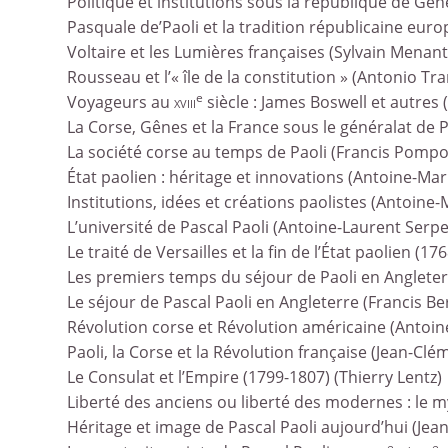
Politique et institutions sous la république de Gê
Pasquale de’Paoli et la tradition républicaine eu
Voltaire et les Lumières françaises (Sylvain Menant
Rousseau et l’« île de la constitution » (Antonio T
e
Voyageurs au
xviii
siècle : James Boswell et autres (
La Corse, Gênes et la France sous le généralat de 
La société corse au temps de Paoli (Francis Pompo
État paolien : héritage et innovations (Antoine-Mar
Institutions, idées et créations paolistes (Antoine-
L’université de Pascal Paoli (Antoine-Laurent Serpe
Le traité de Versailles et la fin de l’État paolien (
Les premiers temps du séjour de Paoli en Angleterre
Le séjour de Pascal Paoli en Angleterre (Francis Ber
Révolution corse et Révolution américaine (Antoin
Paoli, la Corse et la Révolution française (Jean-Clé
Le Consulat et l’Empire (1799-1807) (Thierry Lentz)
Liberté des anciens ou liberté des modernes : le my
Héritage et image de Pascal Paoli aujourd’hui (Jean
e
e