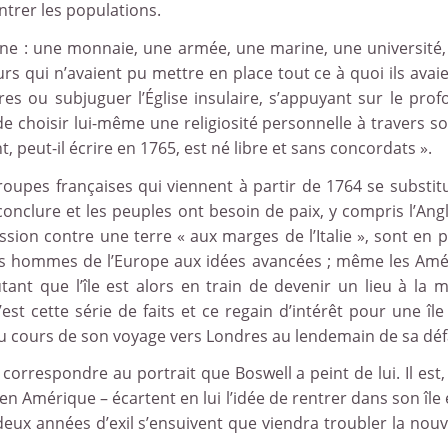
ntrer les populations.
rne : une monnaie, une armée, une marine, une université, u
s qui n’avaient pu mettre en place tout ce à quoi ils avaien
res ou subjuguer l’Église insulaire, s’appuyant sur le pro
 de choisir lui-même une religiosité personnelle à travers
peut-il écrire en 1765, est né libre et sans concordats ».
roupes françaises qui viennent à partir de 1764 se substit
onclure et les peuples ont besoin de paix, y compris l’Ang
ession contre une terre « aux marges de l’Italie », sont e
es hommes de l’Europe aux idées avancées ; même les Améric
tant que l’île est alors en train de devenir un lieu à la
C’est cette série de faits et ce regain d’intérêt pour une
au cours de son voyage vers Londres au lendemain de sa défai
e correspondre au portrait que Boswell a peint de lui. Il e
en Amérique – écartent en lui l’idée de rentrer dans son île
deux années d’exil s’ensuivent que viendra troubler la nouve