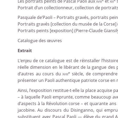
Les portraits peints de Pascal Paoli aux
xviii
et
xix
s
Portrait d’un collectionneur, collection de portrai
Pasquale de’Paoli – Portraits gravés, portraits
Portraits gravés [collection du musée de la Corse]
Portraits peints [exposition] (Pierre-Claude Giansil
Catalogue des œuvres
Extrait
L’enjeu de ce catalogue est de réinstaller l’histo
réelle dimension en le libérant de la gangue des
e
d’autres au cours du
xviii
siècle, de comprendre 
présenter un Paoli authentique patriote corse e
Ainsi, l’exposition restitue-t-elle la place acquise
– à laquelle Paoli emprunte, comme beaucoup avec 
d’aspects à la Révolution corse – et quarante ans
jacobine. Au discours du Disinganno, qui emprun
substituent avec Pascal Paoli — élève du grand A