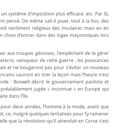
n système d’imposition plus efficace, etc. Par là,
t pensé. De même sait-il jouer, tout à la fois, des
fond sentiment religieux des insulaires mais en en
 son choix d’entrer dans des loges maçonniques lors
uer aux troupes génoises, l’empêchent de le gérer
leterre, vainqueur de cette guerre ; les puissances
n paix et ne bougeront pas pour s’éviter un nouveau
ains sauront en tirer la leçon mais l’heure n’est
 mode : Boswell décrit le gouvernement paoliste et
 île préalablement jugée « inconnue » en Europe qui
te dans l’île.
st, pour deux années, l’homme à la mode, avant que
 et, ce, malgré quelques tentatives pour l’y ramener
lle que la révolution qu’il attendait en Corse s’est