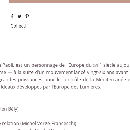
Collectif
e
de’Paoli, est un personnage de l’Europe du
xviii
siècle aujou
orse — à la suite d’un mouvement lancé vingt-six ans avant l
es grandes puissances pour le contrôle de la Méditerranée 
 idéaux développés par l’Europe des Lumières.
ien Bély)
e relation (Michel Vergé-Franceschi)
e