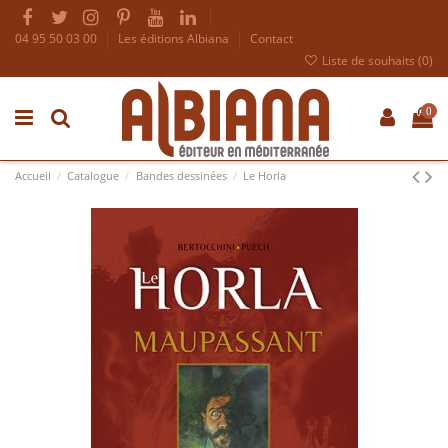
04 95 50 03 00
Les éditions Albiana
Contact
Liste de souhaits (
0
)
0
Accueil
Catalogue
Bandes dessinées
Le Horla