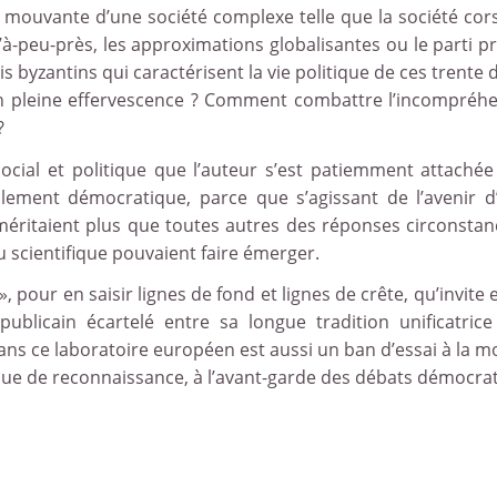
e mouvante d’une société complexe telle que la société co
’à-peu-près, les approximations globalisantes ou le parti
ois byzantins qui caractérisent la vie politique de ces tre
pleine effervescence ? Comment combattre l’incompréhensi
?
social et politique que l’auteur s’est patiemment attaché
lement démocratique, parce que s’agissant de l’avenir d’
i méritaient plus que toutes autres des réponses circonsta
du scientifique pouvaient faire émerger.
pour en saisir lignes de fond et lignes de crête, qu’invite
ublicain écartelé entre sa longue tradition unificatric
ans ce laboratoire européen est aussi un ban d’essai à la mode
nque de reconnaissance, à l’avant-garde des débats démocra