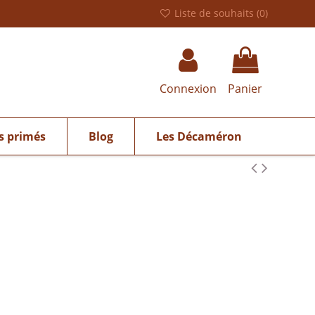
Liste de souhaits (
0
)
Connexion
Panier
s primés
Blog
Les Décaméron