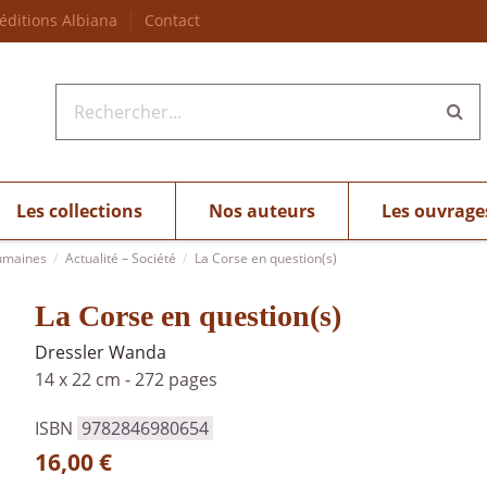
 éditions Albiana
Contact
Les collections
Nos auteurs
Les ouvrage
umaines
Actualité – Société
La Corse en question(s)
La Corse en question(s)
Dressler Wanda
14 x 22 cm
-
272 pages
ISBN
9782846980654
16,00 €