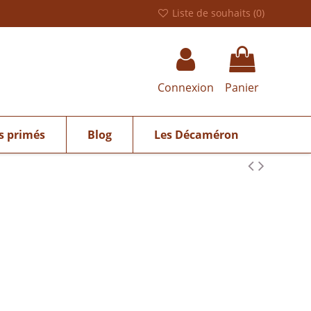
Liste de souhaits (
0
)
Connexion
Panier
s primés
Blog
Les Décaméron