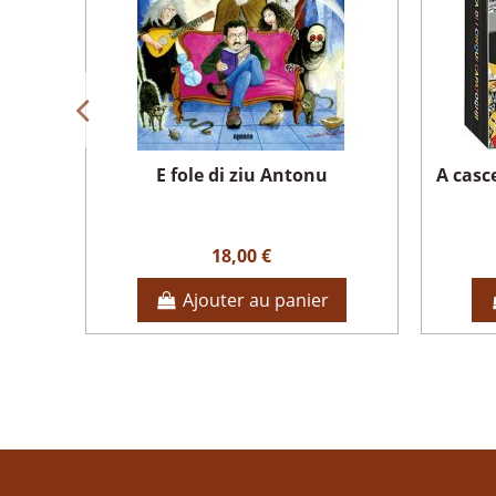
E fole di ziu Antonu
A casce
18,00 €
Ajouter au panier