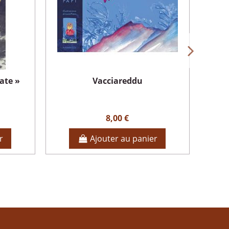
ate »
Vacciareddu
8,00 €
r
Ajouter au panier